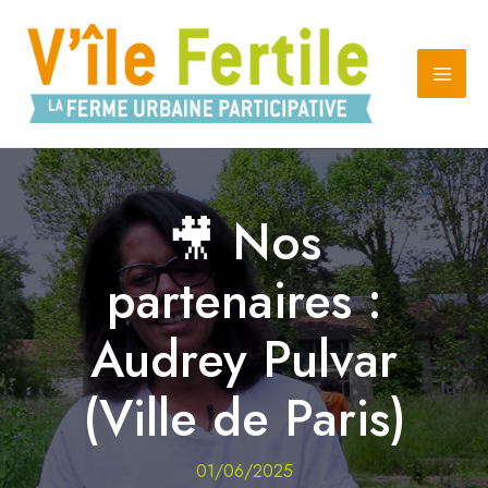
Aller
au
contenu
🎥 Nos
partenaires :
Audrey Pulvar
(Ville de Paris)
01/06/2025