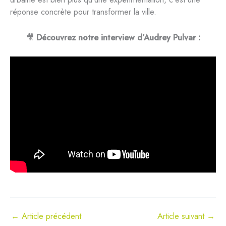
réponse concrète pour transformer la ville.
🎥
Découvrez notre interview d’Audrey Pulvar :
←
Article précédent
Article suivant
→