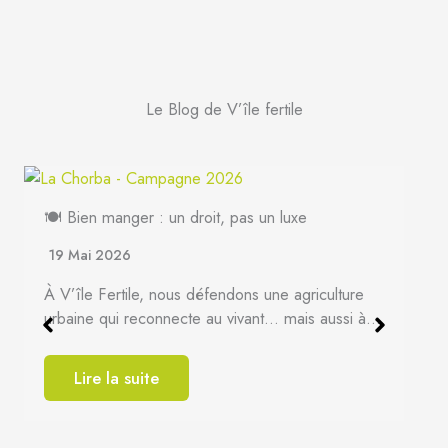
Le Blog de V’île fertile
e
riculture
is aussi à…
🐞 Lutte biologique : les insectes sont nos am