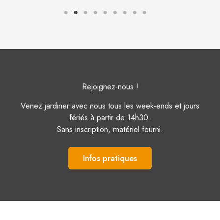
9 Mai 2026
À V’île Fertile, on privilégie des pratiques
respectueuses du vivant. Parmi elles : la lutt
Lire la suite
Rejoignez-nous !
Venez jardiner avec nous tous les week-ends et jours
fériés à partir de 14h30.
Sans inscription, matériel fourni.
Infos pratiques