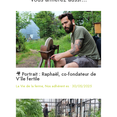
🎥 Portrait : Raphaël, co-fondateur de
V’île fertile
La Vie de la ferme
,
Nos adhérent·es
•
30/05/2025