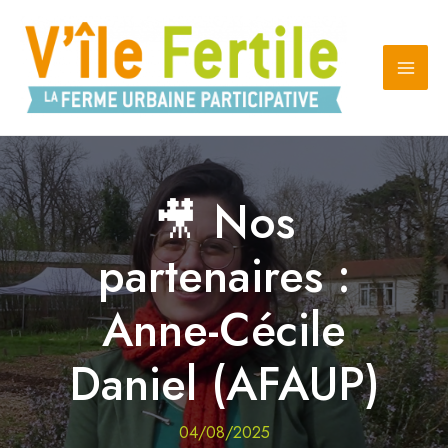
Aller
au
contenu
🎥 Nos
partenaires :
Anne-Cécile
Daniel (AFAUP)
04/08/2025